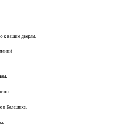
о к вашим дверям.
мпаний
нам.
лины.
е в Балашихе.
м.