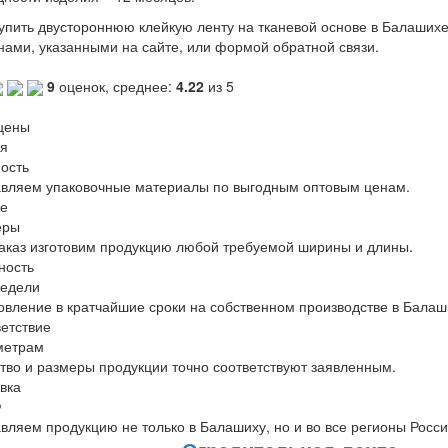
упить двустороннюю клейкую ленту на тканевой основе в Балашихе
ами, указанными на сайте, или формой обратной связи.
9
оценок, среднее:
4.22
из 5
цены
я
ость
вляем упаковочные материалы по выгодным оптовым ценам.
е
еры
аказ изготовим продукцию любой требуемой ширины и длины.
ность
недели
овление в кратчайшие сроки на собственном производстве в Балаш
етствие
метрам
тво и размеры продукции точно соответствуют заявленным.
вка
Ф
вляем продукцию не только в Балашиху, но и во все регионы Росси