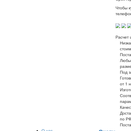
Чтобы к
телефон
Расчет 
Низка
стоим
Поста
Любы
разм
Под з
Готов
от 1 
Изгот
Соотв
пара
Качес
Доста
по Р
Поста
О нас