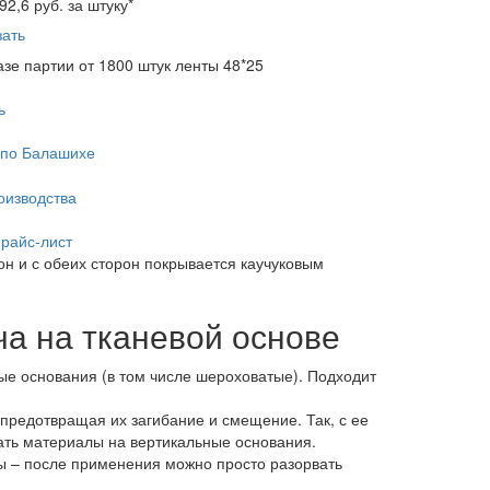
92,6
руб. за штуку
*
зать
азе партии от 1800 штук ленты 48*25
ь
 по Балашихе
оизводства
прайс-лист
н и с обеих сторон покрывается каучуковым
а на тканевой основе
ые основания (в том числе шероховатые). Подходит
 предотвращая их загибание и смещение. Так, с ее
ть материалы на вертикальные основания.
ы – после применения можно просто разорвать