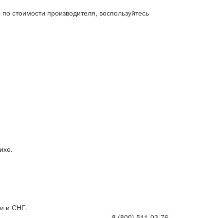
 по стоимости производителя, воспользуйтесь
ихе.
и и СНГ.
8 (800) 511-03-76