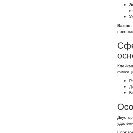
Э
и
У
Важно
:
поверхн
Сфе
осн
Клейкая
фиксаци
Р
Д
Б
Осо
Двустор
удалени
Срок го