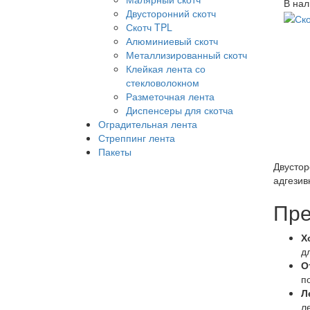
В нал
Двусторонний скотч
Скотч TPL
Алюминиевый скотч
Металлизированный скотч
Клейкая лента со
стекловолокном
Разметочная лента
Диспенсеры для скотча
Оградительная лента
Стреппинг лента
Пакеты
Двустор
адгезив
Пре
Х
д
О
п
Л
л