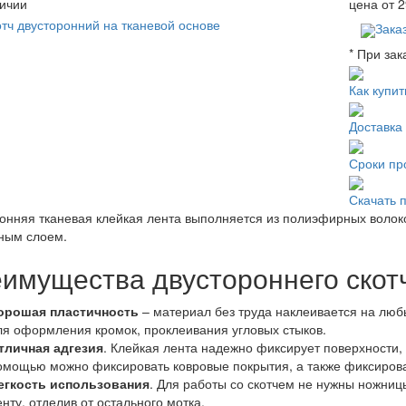
ичии
цена от
2
Зака
* При зак
Как купит
Доставка
Сроки пр
Скачать 
онняя тканевая клейкая лента выполняется из полиэфирных волоко
ным слоем.
имущества двустороннего скотч
орошая пластичность
– материал без труда наклеивается на люб
ля оформления кромок, проклеивания угловых стыков.
тличная адгезия
. Клейкая лента надежно фиксирует поверхности,
омощью можно фиксировать ковровые покрытия, а также фиксирова
егкость использования
. Для работы со скотчем не нужны ножниц
енту, отделив от остального мотка.