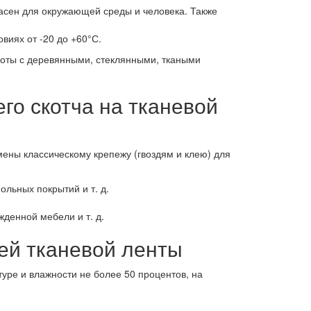
асен для окружающей среды и человека. Также
овиях от -20 до +60°С.
аботы с деревянными, стеклянными, ткаными
го скотча на тканевой
мены классическому крепежу (гвоздям и клею) для
ольных покрытий и т. д.
денной мебели и т. д.
ей тканевой ленты
уре и влажности не более 50 процентов, на