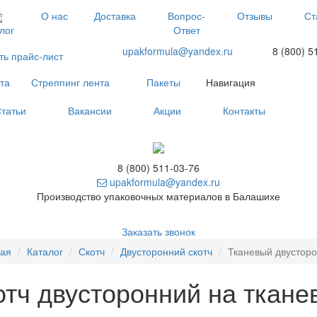
О нас
Доставка
Вопрос-
Отзывы
Ст
Ответ
лог
upakformula@yandex.ru
8 (800) 5
ть прайс-лист
та
Стреппинг лента
Пакеты
Навигация
татьи
Вакансии
Акции
Контакты
8 (800) 511-03-76
upakformula@yandex.ru
Производство упаковочных материалов в Балашихе
Заказать звонок
ная
Каталог
Скотч
Двусторонний скотч
Тканевый двусторо
отч двусторонний на ткане