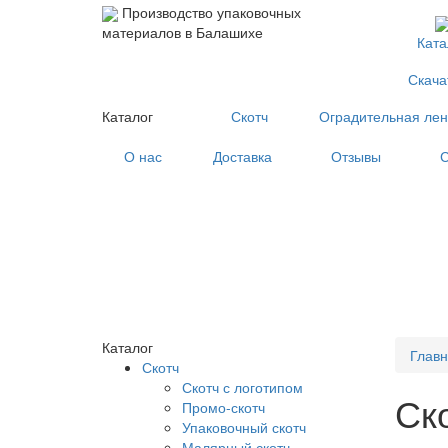
Производство упаковочных
материалов в Балашихе
Ката
Скача
Каталог
Скотч
Оградительная лен
О нас
Доставка
Отзывы
С
Каталог
Глав
Скотч
Скотч с логотипом
Ск
Промо-скотч
Упаковочный скотч
Малярный скотч