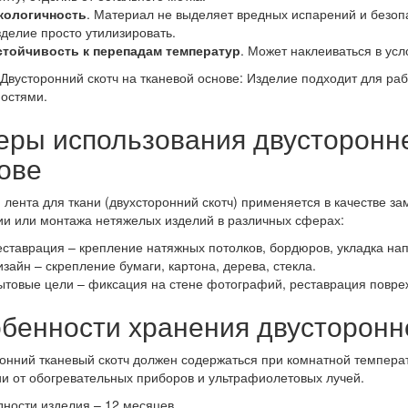
кологичность
. Материал не выделяет вредных испарений и безоп
зделие просто утилизировать.
стойчивость к перепадам температур
. Может наклеиваться в усл
 Двусторонний скотч на тканевой основе: Изделие подходит для р
остями.
ры использования двусторонне
ове
 лента для ткани (двухсторонний скотч) применяется в качестве за
и или монтажа нетяжелых изделий в различных сферах:
еставрация – крепление натяжных потолков, бордюров, укладка нап
изайн – скрепление бумаги, картона, дерева, стекла.
ытовые цели – фиксация на стене фотографий, реставрация повреж
бенности хранения двусторонн
онний тканевый скотч должен содержаться при комнатной температ
и от обогревательных приборов и ультрафиолетовых лучей.
дности изделия – 12 месяцев.